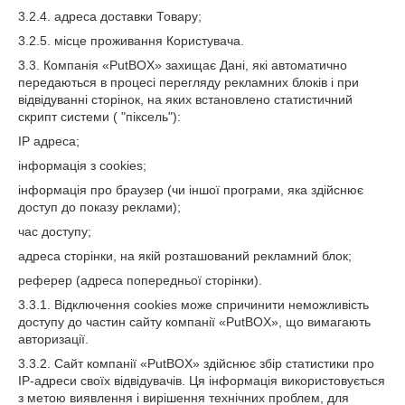
3.2.4. адреса доставки Товару;
3.2.5. місце проживання Користувача.
3.3. Компанія «PutBOX» захищає Дані, які автоматично
передаються в процесі перегляду рекламних блоків і при
відвідуванні сторінок, на яких встановлено статистичний
скрипт системи ( "піксель"):
IP адреса;
інформація з cookies;
інформація про браузер (чи іншої програми, яка здійснює
доступ до показу реклами);
час доступу;
адреса сторінки, на якій розташований рекламний блок;
реферер (адреса попередньої сторінки).
3.3.1. Відключення cookies може спричинити неможливість
доступу до частин сайту компанії «PutBOX», що вимагають
авторизації.
3.3.2. Сайт компанії «PutBOX» здійснює збір статистики про
IP-адреси своїх відвідувачів. Ця інформація використовується
з метою виявлення і вирішення технічних проблем, для