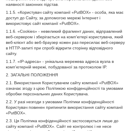
наявності законних підстав.
1.1.5. «Користувач сайту компанії «PutBOX» - особа, яка має
доступ до Сайту, за допомогою мережі Інтернет і
використовує сайт компанії «PutBOX».
1.1.6. «Cookies» - невеликий фрагмент даних, відправлений
веб-сервером і зберігається на комп'ютері користувача, який
веб-клієнт або веб-браузер кожен раз пересилає веб-серверу
в HTTP-запиті при спробі відкрити сторінку відповідного
сайту.
1.1.7. «IP-адреса» - унікальна мережева адреса вузла в
комп'ютерній мережі, побудованої за протоколом IP.
2. ЗАГАЛЬНІ ПОЛОЖЕННЯ
2.1. Використання Користувачем сайту компанії «PutBOX»
означає згоду з цією Політикою конфіденційності та умовами
обробки персональних даних Користувача.
2.2. У разі незгоди з умовами Політики конфіденційності
Користувач повинен припинити використання сайту компанії
«PutBOX».
2.3. Ця Політика конфіденційності застосовується лише до
сайту компанії «PutBOX». Сайт не контролює і не несе