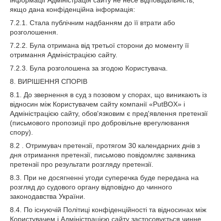
інформації Адміністрація сайту не несе відповідальність,
якщо дана конфіденційна інформація:
7.2.1. Стала публічним надбанням до її втрати або
розголошення.
7.2.2. Була отримана від третьої сторони до моменту її
отримання Адміністрацією сайту.
7.2.3. Була розголошена за згодою Користувача.
8. ВИРІШЕННЯ СПОРІВ
8.1. До звернення в суд з позовом у спорах, що виникають із
відносин між Користувачем сайту компанії «PutBOX» і
Адміністрацією сайту, обов'язковим є пред'явлення претензії
(письмового пропозиції про добровільне врегулювання
спору).
8.2 . Отримувач претензії, протягом 30 календарних днів з
дня отримання претензії, письмово повідомляє заявника
претензії про результати розгляду претензії.
8.3. При не досягненні угоди суперечка буде передана на
розгляд до судового органу відповідно до чинного
законодавства України.
8.4. По існуючій Політиці конфіденційності та відносинах між
Користувачем і Адміністрацією сайту застосовується чинне