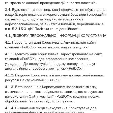
контролю законності проведених фінансових платежів.
3.4. Будь-яка інша персональна інформація, не обумовлена
вище (історія покупок, використовувані браузери і операційні
системи і т.д.), підлягає надійному зберіганню і
нерозповсюдженню, за винятком випадків, передбачених в
п.п. 5.2. і 5.3. цієї Політики конфіденційності.
4. ЦІЛІ ЗБОРУ ПЕРСОНАЛЬНОЇ ІНФОРМАЦІЇ КОРИСТУВАЧА
4.1. Персональні дані Користувача Адміністрація сайту
компанії «PutBOX» може використовувати в цілях:
4.1.1. Ідентифікації Користувача, зареєстрованого на сайті
компанії «PutBOX», для оформлення замовлення,
укладення Договору купівлі-продажу товару чи послуг
дистанційним способом з компанією «PutBOX».
4.1.2. Надання Користувачеві доступу до персоналізованих
ресурсів Сайту компанії «ЕЛВІК».
4.1.3. Встановлення з Користувачем зворотного зв'язку,
включаючи напрямок повідомлень, запитів, що стосуються
використання Сайту компанії «PutBOX», надання послуг,
обробка запитів і заявок від Користувача.
4.1.4. Визначення місця знаходження Користувача для
забезпечення безпеки, запобігання шахрайства.