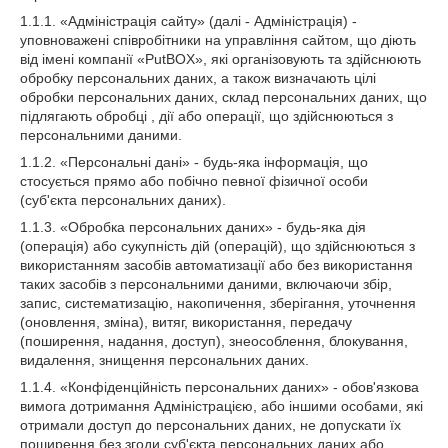
1.1.1. «Адміністрація сайту» (далі - Адміністрація) -
уповноважені співробітники на управління сайтом, що діють
від імені компанії «PutBOX», які організовують та здійснюють
обробку персональних даних, а також визначають цілі
обробки персональних даних, склад персональних даних, що
підлягають обробці , дії або операції, що здійснюються з
персональними даними.
1.1.2. «Персональні дані» - будь-яка інформація, що
стосується прямо або побічно певної фізичної особи
(суб'єкта персональних даних).
1.1.3. «Обробка персональних даних» - будь-яка дія
(операція) або сукупність дій (операцій), що здійснюються з
використанням засобів автоматизації або без використання
таких засобів з персональними даними, включаючи збір,
запис, систематизацію, накопичення, зберігання, уточнення
(оновлення, зміна), витяг, використання, передачу
(поширення, надання, доступ), знеособлення, блокування,
видалення, знищення персональних даних.
1.1.4. «Конфіденційність персональних даних» - обов'язкова
вимога дотримання Адміністрацією, або іншими особами, які
отримали доступ до персональних даних, не допускати їх
поширення без згоди суб'єкта персональних даних або