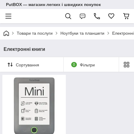
PutBOX — магазин легких і швидких покупок
Товари та послуги
Ноутбуки та планшети
Електронні
Електронні книги
Сортування
0
Фільтри