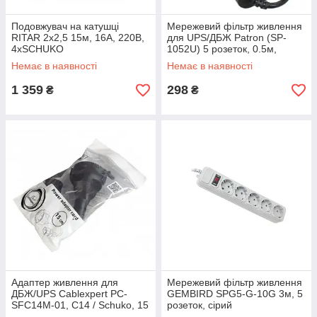
Подовжувач на катушці
Мережевий фільтр живлення
RITAR 2х2,5 15м, 16А, 220В,
для UPS/ДБЖ Patron (SP-
4xSCHUKO
1052U) 5 розеток, 0.5м,
чорний
Немає в наявності
Немає в наявності
1 359
298
₴
₴
Адаптер живлення для
Мережевий фільтр живлення
ДБЖ/UPS Cablexpert PC-
GEMBIRD SPG5-G-10G 3м, 5
SFC14M-01, C14 / Schuko, 15
розеток, сірий
см, із заземленням, 3*0,75мм