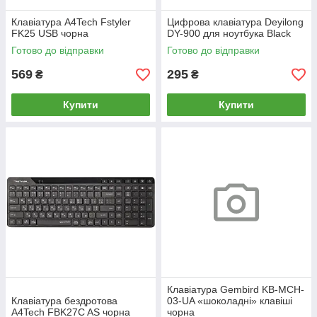
Клавіатура A4Tech Fstyler
Цифрова клавіатура Deyilong
FK25 USB чорна
DY-900 для ноутбука Black
Готово до відправки
Готово до відправки
569
295
₴
₴
Купити
Купити
Клавіатура Gembird KB-MCH-
Клавіатура бездротова
03-UA «шоколадні» клавіші
A4Tech FBK27C AS чорна
чорна