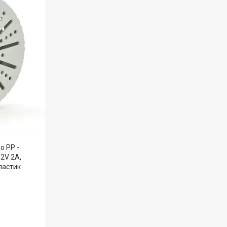
o PP -
2V 2A,
пластик