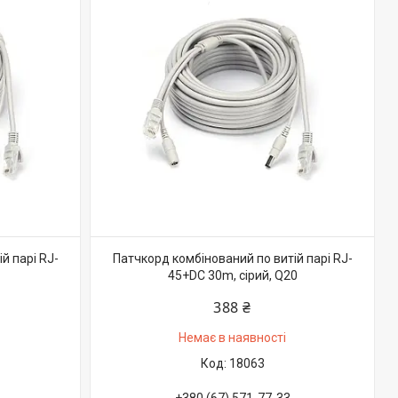
й парі RJ-
Патчкорд комбінований по витій парі RJ-
45+DC 30m, сірий, Q20
388 ₴
Немає в наявності
18063