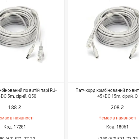
бінований по витій парі RJ-
Патчкорд комбінований по виті
DC 5m, сірий, Q50
45+DC 15m, сірий, Q
188 ₴
208 ₴
емає в наявності
Немає в наявності
17281
18061