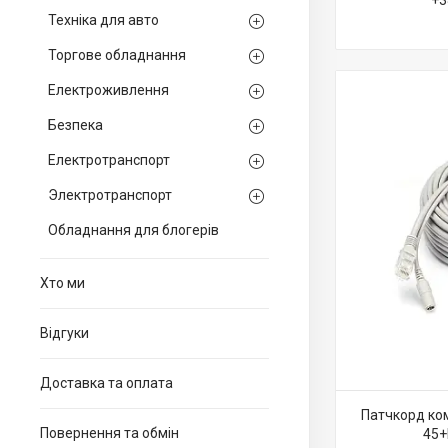
+3
Техніка для авто
Торгове обладнання
Електроживлення
Безпека
Електротранспорт
Электротранспорт
Обладнання для блогерів
Хто ми
Вiдгуки
Доставка та оплата
Патчкорд ком
Повернення та обмiн
45+