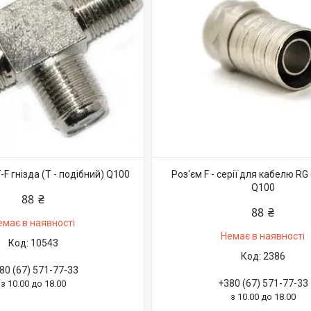
-F гнізда (Т - подібний) Q100
Роз'єм F - серії для кабелю RG 
Q100
88 ₴
88 ₴
емає в наявності
Немає в наявності
10543
2386
80 (67) 571-77-33
+380 (67) 571-77-33
з 10.00 до 18.00
з 10.00 до 18.00