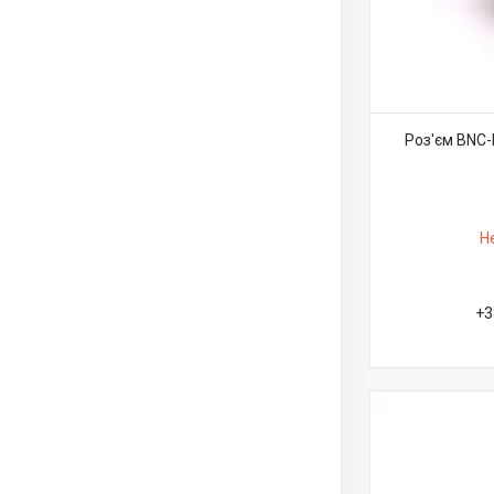
Роз'єм BNC-M
Н
+3