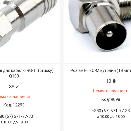
рії для кабелю RG-11(стиску)
Роз'єм F- IEC-M кутовий (ТВ-шт
Q100
10 ₴
88 ₴
Немає в наявності
емає в наявності
9098
12293
+380 (67) 571-77-33
80 (67) 571-77-33
з 10.00 до 18.00
з 10.00 до 18.00