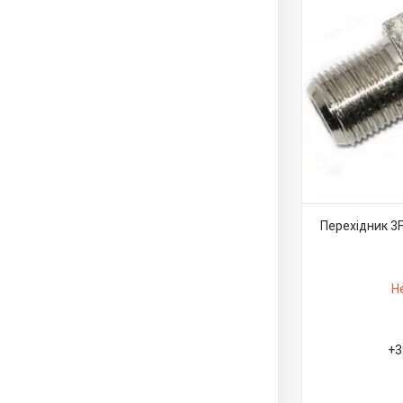
Перехідник 3F
Н
+3