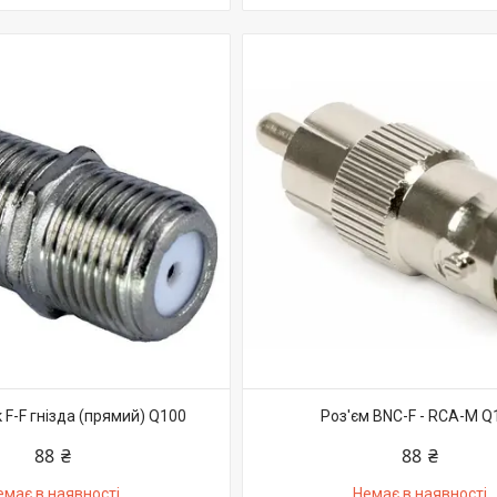
 F-F гнізда (прямий) Q100
Роз'єм BNC-F - RCA-M Q
88 ₴
88 ₴
емає в наявності
Немає в наявності