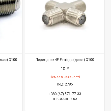
екер) Q100
Перехідник 4F-F гнізда (хрест) Q100
10 ₴
Немає в наявності
2785
+380 (67) 571-77-33
з 10.00 до 18.00