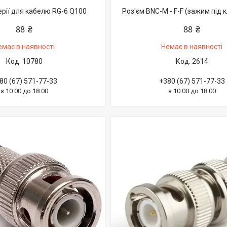
серії для кабелю RG-6 Q100
Роз'єм BNC-M - F-F (зажим під 
88 ₴
88 ₴
емає в наявності
Немає в наявності
10780
2614
80 (67) 571-77-33
+380 (67) 571-77-33
з 10.00 до 18.00
з 10.00 до 18.00