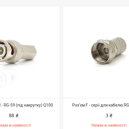
- RG-59 (під накрутку) Q100
Роз'єм F - серії для кабелю R
88 ₴
3 ₴
емає в наявності
Немає в наявності