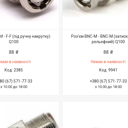
 - F-F (під ручну накрутку)
Роз'єм BNC-M - BNC-M (затиск
Q100
рельєфний) Q100
88 ₴
88 ₴
емає в наявності
Немає в наявності
2385
9941
80 (67) 571-77-33
+380 (67) 571-77-33
з 10.00 до 18.00
з 10.00 до 18.00