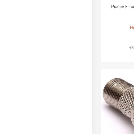
Роз'єм F - 
Н
+3