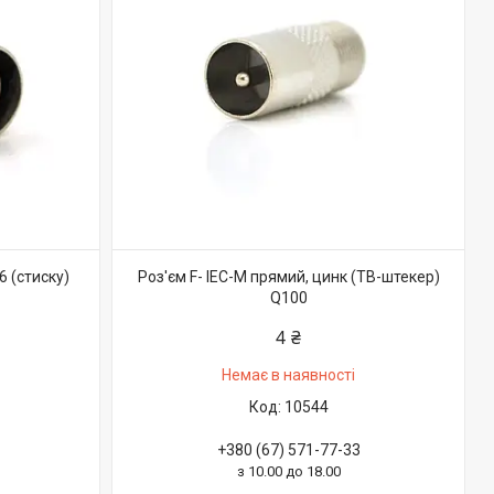
6 (стиску)
Роз'єм F- IEC-M прямий, цинк (ТВ-штекер)
Q100
4 ₴
Немає в наявності
10544
+380 (67) 571-77-33
з 10.00 до 18.00