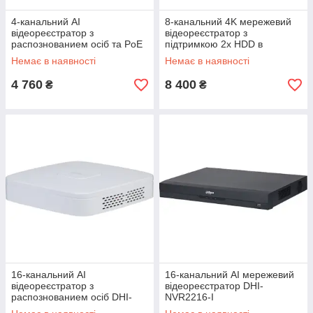
4-канальний AI
8-канальний 4K мережевий
відеореєстратор з
відеореєстратор з
распознованием осіб та PoE
підтримкою 2х HDD в
DHI-NVR2104-P-I
металевому корпусі DHI-
Немає в наявності
Немає в наявності
NVR5208-4KS2
4 760
8 400
₴
₴
16-канальний AI
16-канальний AI мережевий
відеореєстратор з
відеореєстратор DHI-
распознованием осіб DHI-
NVR2216-I
NVR2116-I