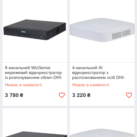
8-канальний WizSense
4-канальний AI
мережевий відеореєстратор
відеореєстратор з
із розпозуванням облич DHI-
распознованием осіб DHI-
NVR2108HS-I
NVR2104-I
Немає в наявності
Немає в наявності
3 780
3 220
₴
₴