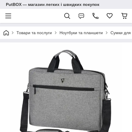
PutBOX — магазин легких і швидких покупок
Товари та послуги
Ноутбуки та планшети
Сумки для 