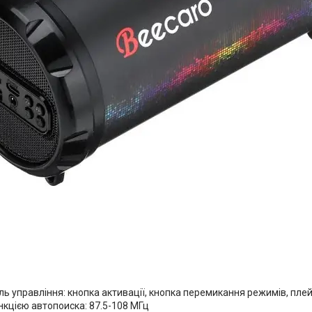
ь управління: кнопка активації, кнопка перемикання режимів, плей 
нкцією автопоиска: 87.5-108 МГц