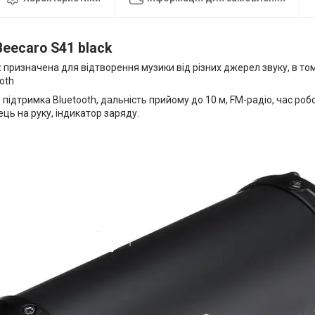
eecaro S41 black
:
призначена для відтворення музики від різних джерел звуку, в то
ooth
:
підтримка Bluetooth, дальність прийому до 10 м, FM-радіо, час робо
ець на руку, індикатор заряду.