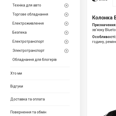
Техніка для авто
Торгове обладнання
Колонка B
Електроживлення
Призначення
зв'язку Bluet
Безпека
Особливості
Електротранспорт
годину, ремін
Электротранспорт
Обладнання для блогерів
Хто ми
Вiдгуки
Доставка та оплата
Повернення та обмiн