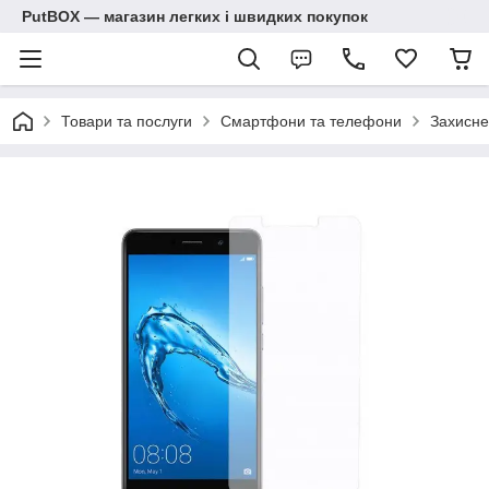
PutBOX — магазин легких і швидких покупок
Товари та послуги
Смартфони та телефони
Захисне