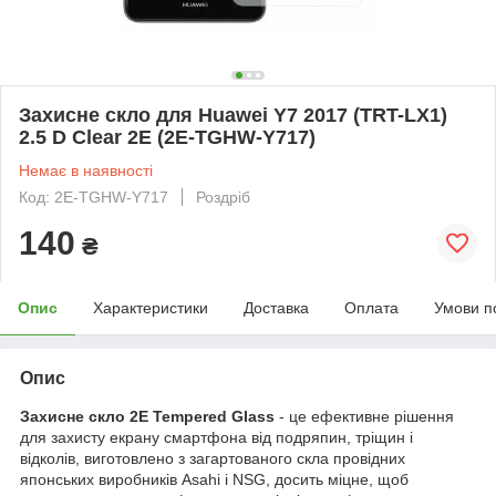
Захисне скло для Huawei Y7 2017 (TRT-LX1)
2.5 D Clear 2E (2E-TGHW-Y717)
Немає в наявності
Код: 2E-TGHW-Y717
Роздріб
140
₴
Опис
Характеристики
Доставка
Оплата
Умови п
Опис
Захисне скло 2E Tempered Glass
- це ефективне рішення
для захисту екрану смартфона від подряпин, тріщин і
відколів, виготовлено з загартованого скла провідних
японських виробників Asahi і NSG, досить міцне, щоб