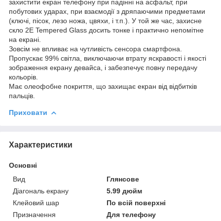
захистити екран телефону при падінні на асфальт, при
побутових ударах, при взаємодії з дряпаючими предметами
(ключі, пісок, лезо ножа, цвяхи, і т.п.). У той же час, захисне
скло 2E Tempered Glass досить тонке і практично непомітне
на екрані.
Зовсім не впливає на чутливість сенсора смартфона.
Пропускає 99% світла, виключаючи втрату яскравості і якості
зображення екрану девайса, і забезпечує повну передачу
кольорів.
Має олеофобне покриття, що захищає екран від відбитків
пальців.
Приховати
Характеристики
Основні
Вид
Глянсове
Діагональ екрану
5.99 дюйм
Клейовий шар
По всій поверхні
Призначення
Для телефону