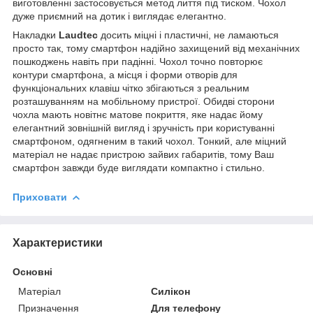
виготовленні застосовується метод лиття під тиском. Чохол
дуже приємний на дотик і виглядає елегантно.
Накладки
Laudtec
досить міцні і пластичні, не ламаються
просто так, тому смартфон надійно захищений від механічних
пошкоджень навіть при падінні. Чохол точно повторює
контури смартфона, а місця і форми отворів для
функціональних клавіш чітко збігаються з реальним
розташуванням на мобільному пристрої. Обидві сторони
чохла мають новітнє матове покриття, яке надає йому
елегантний зовнішній вигляд і зручність при користуванні
смартфоном, одягненим в такий чохол. Тонкий, але міцний
матеріал не надає пристрою зайвих габаритів, тому Ваш
смартфон завжди буде виглядати компактно і стильно.
Приховати
Характеристики
Основні
Матеріал
Силікон
Призначення
Для телефону