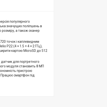
версія популярного
лька значущих поліпшень в
 розміру, а також сканер
720 точок і каплевидним
 P22 (4 × 1.5 + 4 × 2 ГГц),
зширити картою MicroSD до 512
П датчик для портретного
ного модуля становить 8 МП
тономність пристрою
. Працює смартфон під