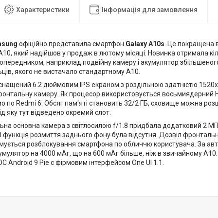
Характеристики
Інформація для замовлення
sung
офіційно представила смартфон
Galaxy A10s
. Це покращена 
10, який надійшов у продаж в лютому місяці. Новинка отримала кі
попередником, наприклад подвійну камеру і акумулятор збільшеного
ьців, якого не вистачало стандартному А10.
оснащений 6.2 дюймовим IPS екраном з роздільною здатністю 1520х
ронтальну камеру. Як процесор використовується восьмиядерний Helio
о по Redmi 6. Обсяг пам'яті становить 32/2 ГБ, сховище можна ро
ід яку тут відведено окремий слот.
льна основна камера з світлосилою f/1.8 придбала додатковий 2 М
0 функція розмиття заднього фону була відсутня. Дозвіл фронталь
тримується розблокування смартфона по обличчю користувача. За ав
умулятор на 4000 мАг, що на 600 мАг більше, ніж в звичайному А10
С Android 9 Pie c фірмовим інтерфейсом One UI 1.1.