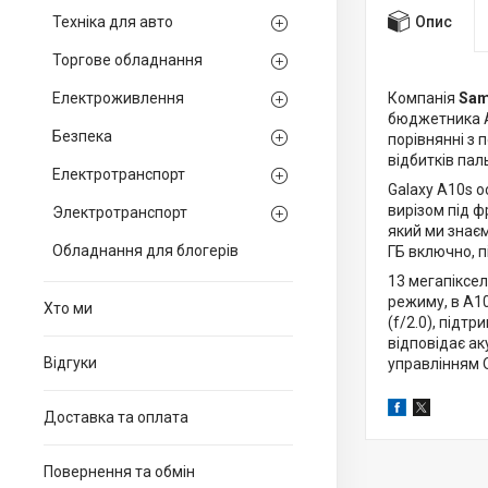
Опис
Техніка для авто
Торгове обладнання
Електроживлення
Компанія
Sam
бюджетника A
Безпека
порівнянні з 
відбитків пал
Електротранспорт
Galaxy A10s 
вирізом під ф
Электротранспорт
який ми знаєм
Обладнання для блогерів
ГБ включно, п
13 мегапіксе
режиму, в А1
Хто ми
(f/2.0), під
відповідає ак
Вiдгуки
управлінням О
Доставка та оплата
Повернення та обмiн