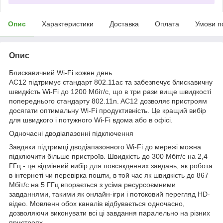
Опис
Характеристики
Доставка
Оплата
Умови п
Опис
Блискавичний Wi-Fi кожен день
AC12 підтримує стандарт 802.11ac та забезпечує блискавичну
швидкість Wi-Fi до 1200 Мбіт/с, що в три рази вище швидкості
попереднього стандарту 802.11n. AC12 дозволяє пристроям
досягати оптимальну Wi-Fi продуктивність. Це кращий вибір
для швидкого і потужного Wi-Fi вдома або в офісі.
Одночасні дводіапазонні підключення
Завдяки підтримці дводіапазонного Wi-Fi до мережі можна
підключити більше пристроїв. Швидкість до 300 Мбіт/с на 2,4
ГГц - це відмінний вибір для повсякденних завдань, як робота
в інтернеті чи перевірка пошти, в той час як швидкість до 867
Мбіт/с на 5 ГГц впорається з усіма ресурсоємними
завданнями, такими як онлайн-ігри і потоковий перегляд HD-
відео. Мовленн обох каналів відбувається одночасно,
дозволяючи виконувати всі ці завдання паралельно на різних
пристроях.