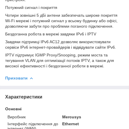
Потужний сигнал і покриття
Чотири зовнішні 5 дБі антени забезпечать широке покриття
Wi-Fi мережі і потужний сигнал у всьому будинку або офісі,
дозволяючи забути про проблеми поганого підключення.
Бездоганна робота в мережі завдяки IPv6 і IPTV
Завдяки підтримці IPv6 AC12 дозволяє використовувати
сервіси IPv6 інтернет-провайдерів і відвідувати сайти IPv6.
IPTV підтримує IGMP Proxy/Snooping, режим моста та
тегування VLAN для оптимізації потоків IPTV, а також для
високої ефективності і бездоганної роботи в мережі.
Приховати
Характеристики
Основні
Виробник
Mercusys
Інтерфейс підключення до
Ethernet
інтернет (WAN)