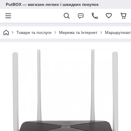
PutBOX — магазин легких і швидких покупок
Товари та послуги
Мережа та Інтернет
Маршрутизато