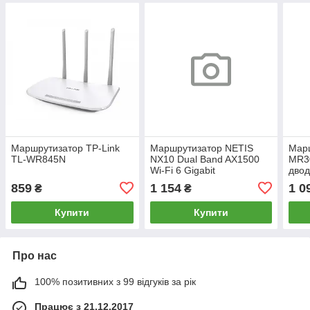
Маршрутизатор TP-Link
Маршрутизатор NETIS
Марш
TL-WR845N
NX10 Dual Band AX1500
MR30
Wi-Fi 6 Gigabit
двод
859
1 154
1 0
₴
₴
Купити
Купити
Про нас
100% позитивних з 99 відгуків за рік
Працює з 21.12.2017