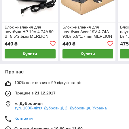
Блок живлення для
Блок живлення для
Блок
ноутбука HP 19V 4.74A 90
ноутбука Acer 19V 4.74A
ноут
Вт 5.5*2.5мм MERLION
90Вт 5.5*1.7mm MERLION
Вт 4
440
440
475
₴
₴
Купити
Купити
Про нас
100% позитивних з 99 відгуків за рік
Працює з 21.12.2017
м. Дубровиця
вул. 1000-ліття Дубровиці, 2, Дубровиця, Україна
Контакти
Сьогодні працює з 10:00 до 18:00