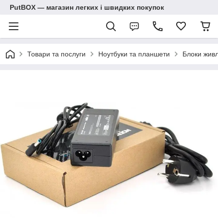
PutBOX — магазин легких і швидких покупок
Товари та послуги
Ноутбуки та планшети
Блоки живл