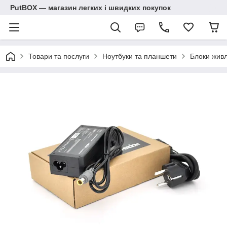
PutBOX — магазин легких і швидких покупок
Товари та послуги
Ноутбуки та планшети
Блоки живл