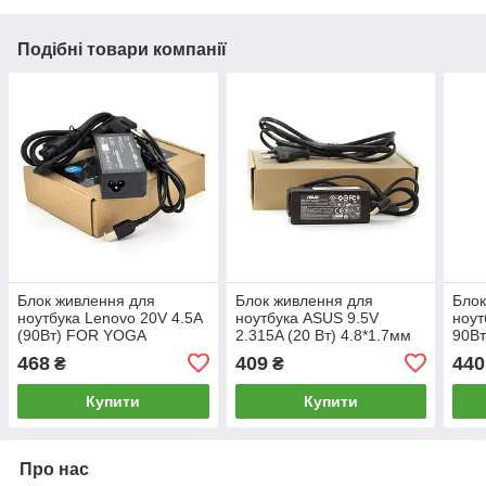
Подібні товари компанії
Блок живлення для
Блок живлення для
Блок
ноутбука Lenovo 20V 4.5A
ноутбука ASUS 9.5V
ноут
(90Вт) FOR YOGA
2.315A (20 Вт) 4.8*1.7мм
90В
MERLION
MERLION
468
409
440
₴
₴
Купити
Купити
Про нас