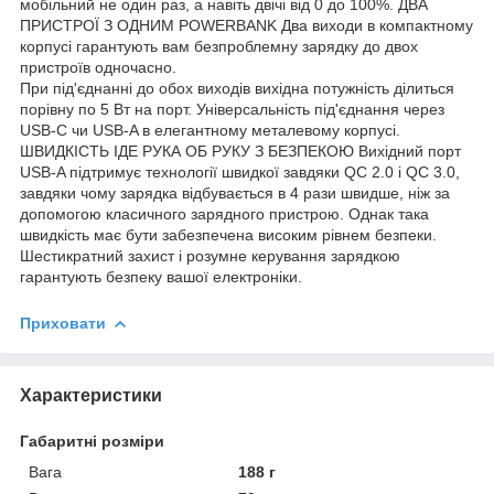
мобільний не один раз, а навіть двічі від 0 до 100%. ДВА
ПРИСТРОЇ З ОДНИМ POWERBANK Два виходи в компактному
корпусі гарантують вам безпроблемну зарядку до двох
пристроїв одночасно.
При під'єднанні до обох виходів вихідна потужність ділиться
порівну по 5 Вт на порт. Універсальність під'єднання через
USB-C чи USB-A в елегантному металевому корпусі.
ШВИДКІСТЬ ІДЕ РУКА ОБ РУКУ З БЕЗПЕКОЮ Вихідний порт
USB-A підтримує технології швидкої завдяки QC 2.0 і QC 3.0,
завдяки чому зарядка відбувається в 4 рази швидше, ніж за
допомогою класичного зарядного пристрою. Однак така
швидкість має бути забезпечена високим рівнем безпеки.
Шестикратний захист і розумне керування зарядкою
гарантують безпеку вашої електроніки.
Приховати
Характеристики
Габаритні розміри
Вага
188 г