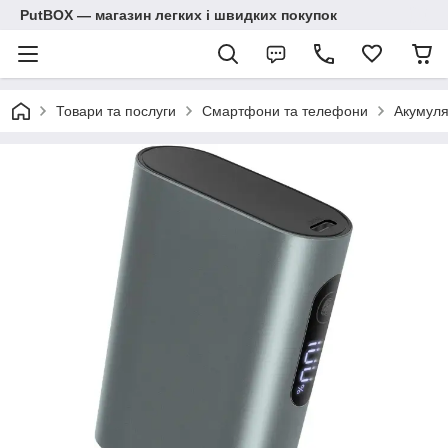
PutBOX — магазин легких і швидких покупок
Товари та послуги
Смартфони та телефони
Акумуля