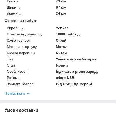
Висота
79 мм
Ширина
67 мм
Довжина
24 мм
Основні атрибути
Виробник
Yenkee
Ємність акумулятору
10000 мА/год
Колір корпусу
Сірий
Матеріал корпусу
Метал
Країна виробник
Китай
Тип
Універсальна батарея
Стан
Новий
Особливості
Індикатор рівня заряду
Роз'єми
micro USB
Зарядка батареї
Від USB, Від мережі
Приховати
Умови доставки