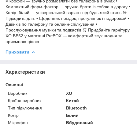
мікрофон — зручно розмовляти без телефона в руках •
Компактний форм-фактор — зручно брати із собою в дорогу •
Колір: білий — універсальний варіант під будь-який стиль 🎯
Підходить для: • Щоденних поїздок, прогулянок і подорожей •
Дзвінків по телефону та онлайн-спілкування •
Прослуховування музики та подкастів 🛒 Придбайте гарнітуру
XO BE52 у магазині PutBOX — комфортний звук щодня за
приємною ціною.
Приховати
Характеристики
Основні
Виробник
XO
Країна виробник
Китай
Тип підключення
Bluetooth
Колір
Білий
Мікрофон
Вбудований