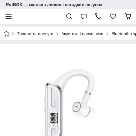
PutBOX — магазин легких і швидких покупок
Товари та послуги
Акустика і навушники
Bluetooth-га