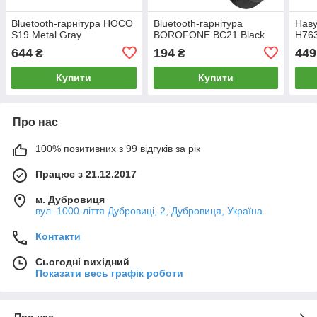
Bluetooth-гарнітура HOCO
Bluetooth-гарнітура
Наву
S19 Metal Gray
BOROFONE BC21 Black
H763
644
194
449
₴
₴
Купити
Купити
Про нас
100% позитивних з 99 відгуків за рік
Працює з 21.12.2017
м. Дубровиця
вул. 1000-ліття Дубровиці, 2, Дубровиця, Україна
Контакти
Сьогодні вихідний
Показати весь графік роботи
Про нас