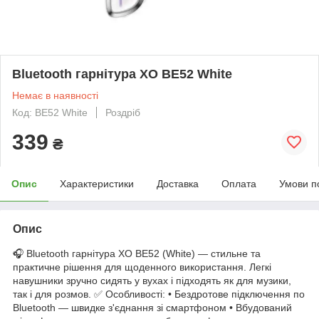
Bluetooth гарнітура XO BE52 White
Немає в наявності
Код: BE52 White
Роздріб
339
₴
Опис
Характеристики
Доставка
Оплата
Умови п
Опис
🎧 Bluetooth гарнітура XO BE52 (White) — стильне та
практичне рішення для щоденного використання. Легкі
навушники зручно сидять у вухах і підходять як для музики,
так і для розмов. ✅ Особливості: • Бездротове підключення по
Bluetooth — швидке з'єднання зі смартфоном • Вбудований